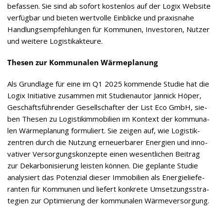
befas­sen. Sie sind ab sofort kos­ten­los auf der Logix Web­site
ver­füg­bar und bie­ten wert­volle Ein­bli­cke und pra­xis­nahe
Hand­lungs­emp­feh­lun­gen für Kom­mu­nen, Inves­to­ren, Nut­zer
und wei­tere Logistikakteure.
The­sen zur Kom­mu­na­len Wärmeplanung
Als Grund­lage für eine im Q1 2025 kom­mende Stu­die hat die
Logix Initia­tive zusam­men mit Stu­di­en­au­tor Jan­nick Höper,
Geschäfts­füh­ren­der Gesell­schaf­ter der List Eco GmbH, sie­
ben The­sen zu Logis­tik­im­mo­bi­lien im Kon­text der kom­mu­na­
len Wär­me­pla­nung for­mu­liert. Sie zei­gen auf, wie Logis­tik­
zen­tren durch die Nut­zung erneu­er­ba­rer Ener­gien und inno­
va­ti­ver Ver­sor­gungs­kon­zepte einen wesent­li­chen Bei­trag
zur Dekar­bo­ni­sie­rung leis­ten kön­nen. Die geplante Stu­die
ana­ly­siert das Poten­zial die­ser Immo­bi­lien als Ener­gie­lie­fe­
ran­ten für Kom­mu­nen und lie­fert kon­krete Umset­zungs­stra­
te­gien zur Opti­mie­rung der kom­mu­na­len Wärmeversorgung.