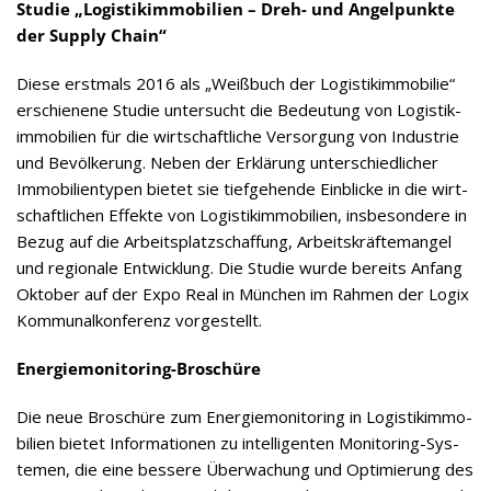
Stu­die „Logis­tik­im­mo­bi­lien – Dreh- und Angel­punkte
der Sup­ply Chain“
Diese erst­mals 2016 als „Weiß­buch der Logis­tik­im­mo­bi­lie“
erschie­nene Stu­die unter­sucht die Bedeu­tung von Logis­tik­
im­mo­bi­lien für die wirt­schaft­li­che Ver­sor­gung von Indus­trie
und Bevöl­ke­rung. Neben der Erklä­rung unter­schied­li­cher
Immo­bi­li­en­ty­pen bie­tet sie tief­ge­hende Ein­bli­cke in die wirt­
schaft­li­chen Effekte von Logis­tik­im­mo­bi­lien, ins­be­son­dere in
Bezug auf die Arbeits­platz­schaf­fung, Arbeits­kräf­te­man­gel
und regio­nale Ent­wick­lung. Die Stu­die wurde bereits Anfang
Okto­ber auf der Expo Real in Mün­chen im Rah­men der Logix
Kom­mu­nal­kon­fe­renz vorgestellt.
Ener­gie­mo­ni­to­ring-Bro­schüre
Die neue Bro­schüre zum Ener­gie­mo­ni­to­ring in Logis­tik­im­mo­
bi­lien bie­tet Infor­ma­tio­nen zu intel­li­gen­ten Moni­to­ring-Sys­
te­men, die eine bes­sere Über­wa­chung und Opti­mie­rung des