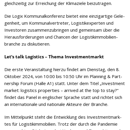
gleich­zei­tig zur Errei­chung der Kli­ma­ziele beizutragen.
Die Logix Kom­mu­nal­kon­fe­renz bie­tet eine ein­zig­ar­tige Gele­
gen­heit, um Kom­mu­nal­ver­tre­ter, Logis­tik­ex­per­ten und
Inves­to­ren zusam­men­zu­brin­gen und gemein­sam über die
Her­aus­for­de­run­gen und Chan­cen der Logis­tik­im­mo­bi­li­en­
bran­che zu diskutieren.
Let’s talk Logi­stics – Thema Investmentmarkt
Die erste Ver­an­stal­tung hierzu fin­det am Diens­tag, den 8.
Okto­ber 2024, von 10:00 bis 10:50 Uhr im Plan­ning & Part­
ner­ship Forum (Halle A1) statt. Unter dem Titel „Invest­ment
mar­ket: logi­stics pro­per­ties – arri­ved at the top to stay?“
fin­det das Panel in eng­li­scher Spra­che statt und rich­tet sich
an inter­na­tio­nale und natio­nale Akteure der Branche.
Im Mit­tel­punkt steht die Ent­wick­lung des Invest­ment­mark­
tes für Logis­tik­im­mo­bi­lien. Trotz der durch die Pan­de­mie