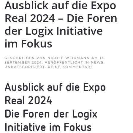
Aus­blick auf die Expo
Real 2024 – Die Foren
der Logix Initia­tive
im Fokus
GESCHRIEBEN VON
NICOLE WEIKMANN
AM
13.
SEPTEMBER 2024
. VERÖFFENTLICHT IN
NEWS
,
ZU
UNKATEGORISIERT
.
KEINE KOMMENTARE
AUS­
BLICK
AUF
Aus­blick auf die Expo
DIE
EXPO
REAL
Real 2024
2024
–
DIE
Die Foren der Logix
FOREN
DER
LOGIX
Initia­tive im Fokus
INITIA­
TIVE