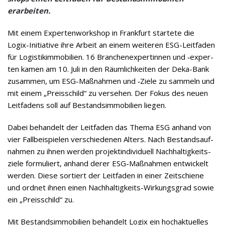
erarbeiten.
Mit einem Exper­ten­work­shop in Frank­furt star­tete die
Logix-Initia­tive ihre Arbeit an einem wei­te­ren ESG-Leit­fa­den
für Logis­tik­im­mo­bi­lien. 16 Bran­chen­ex­per­tin­nen und ‑exper­
ten kamen am 10. Juli in den Räum­lich­kei­ten der Deka-Bank
zusam­men, um ESG-Maß­nah­men und ‑Ziele zu sam­meln und
mit einem „Preis­schild“ zu ver­se­hen. Der Fokus des neuen
Leit­fa­dens soll auf Bestands­im­mo­bi­lien liegen.
Dabei behan­delt der Leit­fa­den das Thema ESG anhand von
vier Fall­bei­spie­len ver­schie­de­nen Alters. Nach Bestands­auf­
nah­men zu ihnen wer­den pro­jekt­in­di­vi­du­ell Nach­hal­tig­keits­
ziele for­mu­liert, anhand derer ESG-Maß­nah­men ent­wi­ckelt
wer­den. Diese sor­tiert der Leit­fa­den in einer Zeit­schiene
und ord­net ihnen einen Nach­hal­tig­keits-Wir­kungs­grad sowie
ein „Preis­schild“ zu.
Mit Bestands­im­mo­bi­lien behan­delt Logix ein hoch­ak­tu­el­les