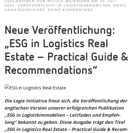
GESCHRIEBEN VON
NICOLE WEIKMANN
AM
22. JULI
2024
. VERÖFFENTLICHT IN
LOGISTIKIMMOBILIEN
,
NEWS
,
ZU
UNKATEGORISIERT
.
KEINE KOMMENTARE
NEUE
VER­
ÖF­
Neue Ver­öf­fent­li­chung:
FENT­
LI­
CHUNG:
„ESG in Logi­stics Real
„ESG
IN
LOGI­
Estate – Prac­ti­cal Guide &
STICS
REAL
ESTATE
Recommendations“
–
PRAC­
TI­
CAL
GUIDE
&
RECOMMENDATIO
Die Logix Initia­tive freut sich, die Ver­öf­fent­li­chung der
eng­li­schen Ver­sion unse­rer erfolg­rei­chen Publi­ka­tion
„ESG in Logis­tik­im­mo­bi­lien – Leit­fa­den und Emp­feh­
lung“ bekannt zu geben. Diese Aus­gabe trägt den Titel
„ESG in Logi­stics Real Estate – Prac­ti­cal Guide & Recom­