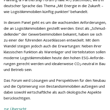
deut­scher Spra­che das Thema „Mit Ener­gie in die Zukunft –
wie Logis­tik­im­mo­bi­lien künf­tig punk­ten“ behandelt.
In die­sem Panel geht es um die wach­sen­den Anfor­de­run­gen,
die an Logis­tik­im­mo­bi­lien gestellt wer­den. Einst als „Schmud­
del­kin­der“ der Gewer­be­im­mo­bi­lien bekannt, haben sie sich
zu einer der füh­ren­den Asset­klas­sen ent­wi­ckelt. Mit dem
Wan­del stei­gen jedoch auch die Erwar­tun­gen: Neben ihrer
klas­si­schen Funk­tion als Waren­la­ger und Ver­teil­sta­tion sol­len
moderne Logis­tik­im­mo­bi­lien heute den hohen ESG-Anfor­de­
run­gen gerecht wer­den und idea­ler­weise CO
-neu­tral in Bau
2
und Betrieb sein.
Das Forum wird Lösun­gen und Per­spek­ti­ven für den Neu­bau
und die Opti­mie­rung von Bestands­im­mo­bi­lien auf­zei­gen und
dabei sowohl wirt­schaft­li­che als auch öko­lo­gi­sche Aspekte
berücksichtigen.
zur Über­sicht