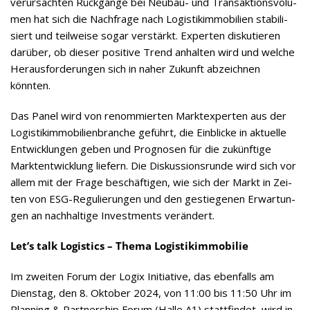
ver­ur­sach­ten Rück­gänge bei Neu­bau- und Trans­ak­ti­ons­vo­lu­
men hat sich die Nach­frage nach Logis­tik­im­mo­bi­lien sta­bi­li­
siert und teil­weise sogar ver­stärkt. Exper­ten dis­ku­tie­ren
dar­über, ob die­ser posi­tive Trend anhal­ten wird und wel­che
Her­aus­for­de­run­gen sich in naher Zukunft abzeich­nen
könnten.
Das Panel wird von renom­mier­ten Markt­ex­per­ten aus der
Logis­tik­im­mo­bi­li­en­bran­che geführt, die Ein­bli­cke in aktu­elle
Ent­wick­lun­gen geben und Pro­gno­sen für die zukünf­tige
Markt­ent­wick­lung lie­fern. Die Dis­kus­si­ons­runde wird sich vor
allem mit der Frage beschäf­ti­gen, wie sich der Markt in Zei­
ten von ESG-Regu­lie­run­gen und den gestie­ge­nen Erwar­tun­
gen an nach­hal­tige Invest­ments verändert.
Let’s talk Logi­stics – Thema Logistikimmobilie
Im zwei­ten Forum der Logix Initia­tive, das eben­falls am
Diens­tag, den 8. Okto­ber 2024, von 11:00 bis 11:50 Uhr im
Plan­ning & Part­ner­ship Forum (Halle A1) statt­fin­det, wird in