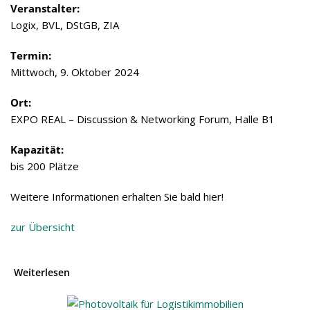
Ver­an­stal­ter:
Logix, BVL, DStGB, ZIA
Ter­min:
Mitt­woch, 9. Okto­ber 2024
Ort:
EXPO REAL – Dis­cus­sion & Net­wor­king Forum, Halle B1
Kapa­zi­tät:
bis 200 Plätze
Wei­tere Infor­ma­tio­nen erhal­ten Sie bald hier!
zur Über­sicht
Weiterlesen