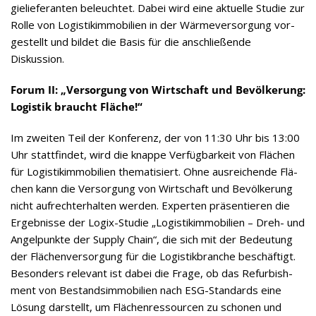
gie­lie­fe­ran­ten beleuch­tet. Dabei wird eine aktu­elle Stu­die zur
Rolle von Logis­tik­im­mo­bi­lien in der Wär­me­ver­sor­gung vor­
ge­stellt und bil­det die Basis für die anschlie­ßende
Diskussion.
Forum II: „Ver­sor­gung von Wirt­schaft und Bevöl­ke­rung:
Logis­tik braucht Fläche!“
Im zwei­ten Teil der Kon­fe­renz, der von 11:30 Uhr bis 13:00
Uhr statt­fin­det, wird die knappe Ver­füg­bar­keit von Flä­chen
für Logis­tik­im­mo­bi­lien the­ma­ti­siert. Ohne aus­rei­chende Flä­
chen kann die Ver­sor­gung von Wirt­schaft und Bevöl­ke­rung
nicht auf­recht­erhal­ten wer­den. Exper­ten prä­sen­tie­ren die
Ergeb­nisse der Logix-Stu­die „Logis­tik­im­mo­bi­lien – Dreh- und
Angel­punkte der Sup­ply Chain“, die sich mit der Bedeu­tung
der Flä­chen­ver­sor­gung für die Logis­tik­bran­che beschäf­tigt.
Beson­ders rele­vant ist dabei die Frage, ob das Refur­bish­
ment von Bestands­im­mo­bi­lien nach ESG-Stan­dards eine
Lösung dar­stellt, um Flä­chen­res­sour­cen zu scho­nen und