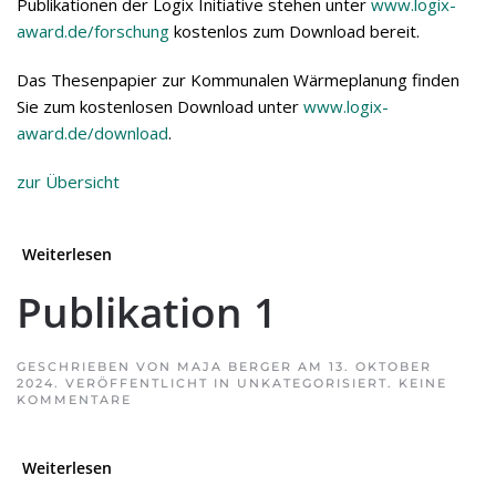
Publi­ka­tio­nen der Logix Initia­tive ste­hen unter
www.logix-
award.de/forschung
kos­ten­los zum Down­load bereit.
Das The­sen­pa­pier zur Kom­mu­na­len Wär­me­pla­nung fin­den
Sie zum kos­ten­lo­sen Down­load unter
www.logix-
award.de/download
.
zur Über­sicht
Weiterlesen
Publi­ka­tion 1
GESCHRIEBEN VON
MAJA BERGER
AM
13. OKTOBER
2024
. VERÖFFENTLICHT IN
UNKATEGORISIERT
.
KEINE
ZU
KOMMENTARE
PUBLI­
KA­
TION 1
Weiterlesen