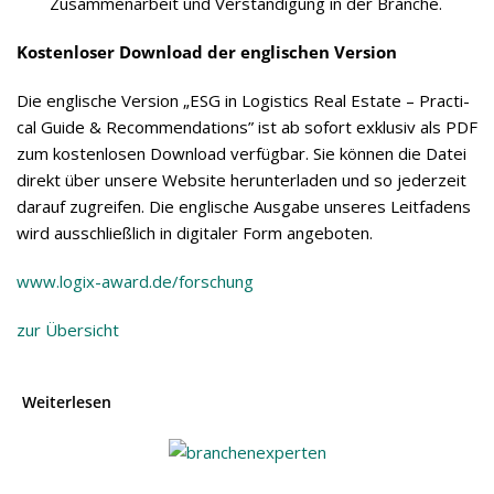
Zusam­men­ar­beit und Ver­stän­di­gung in der Branche.
Kos­ten­lo­ser Down­load der eng­li­schen Version
Die eng­li­sche Ver­sion „ESG in Logi­stics Real Estate – Prac­ti­
cal Guide & Recom­men­da­ti­ons” ist ab sofort exklu­siv als PDF
zum kos­ten­lo­sen Down­load ver­füg­bar. Sie kön­nen die Datei
direkt über unsere Web­site her­un­ter­la­den und so jeder­zeit
dar­auf zugrei­fen. Die eng­li­sche Aus­gabe unse­res Leit­fa­dens
wird aus­schließ­lich in digi­ta­ler Form angeboten.
www.logix-award.de/forschung
zur Über­sicht
Weiterlesen