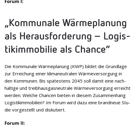
Forum I:
„Kom­mu­nale Wär­me­pla­nung
als Her­aus­for­de­rung – Logis­
tik­im­mo­bi­lie als Chance“
Die Kom­mu­nale Wär­me­pla­nung (KWP) bil­det die Grund­lage
zur Errei­chung einer kli­ma­neu­tra­len Wär­me­ver­sor­gung in
den Kom­mu­nen. Bis spä­tes­tens 2045 soll damit eine nach­
hal­tige und treib­haus­gas­neu­trale Wär­me­ver­sor­gung erreicht
wer­den. Wel­che Chan­cen bie­ten in die­sem Zusam­men­hang
Logis­tik­im­mo­bi­lien? Im Forum wird dazu eine brand­neue Stu­
die vor­ge­stellt und diskutiert.
Forum II: