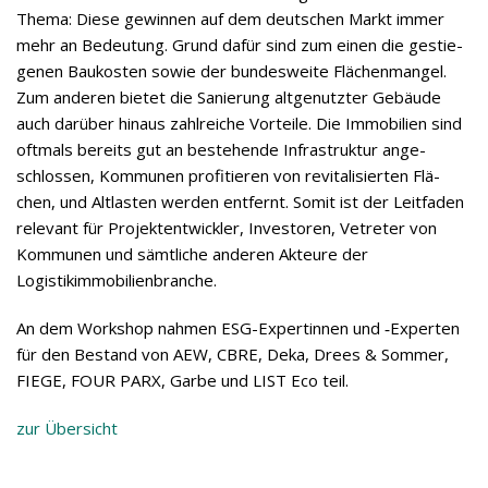
Thema: Diese gewin­nen auf dem deut­schen Markt immer
mehr an Bedeu­tung. Grund dafür sind zum einen die gestie­
ge­nen Bau­kos­ten sowie der bun­des­weite Flä­chen­man­gel.
Zum ande­ren bie­tet die Sanie­rung alt­ge­nutz­ter Gebäude
auch dar­über hin­aus zahl­rei­che Vor­teile. Die Immo­bi­lien sind
oft­mals bereits gut an bestehende Infra­struk­tur ange­
schlos­sen, Kom­mu­nen pro­fi­tie­ren von revi­ta­li­sier­ten Flä­
chen, und Alt­las­ten wer­den ent­fernt. Somit ist der Leit­fa­den
rele­vant für Pro­jekt­ent­wick­ler, Inves­to­ren, Vetre­ter von
Kom­mu­nen und sämt­li­che ande­ren Akteure der
Logistikimmobilienbranche.
An dem Work­shop nah­men ESG-Exper­tin­nen und ‑Exper­ten
für den Bestand von AEW, CBRE, Deka, Drees & Som­mer,
FIEGE, FOUR PARX, Garbe und LIST Eco teil.
zur Über­sicht