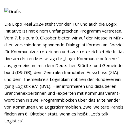
IM FOKUS
Die Expo Real 2024 steht vor der Tür und auch die Logix
Initia­tive ist mit einem umfang­rei­chen Pro­gramm ver­tre­ten.
Vom 7. bis zum 9. Okto­ber bie­ten wir auf der Messe in Mün­
chen ver­schie­dene span­nende Dia­log­platt­for­men an. Spe­zi­ell
für Kom­mu­nal­ver­tre­te­rin­nen und ‑ver­tre­ter rich­tet die Initia­
tive am drit­ten Mes­se­tag die „Logix Kom­mu­nal­kon­fe­renz“
aus, gemein­sam mit dem Deut­schen Städte- und Gemein­de­
bund (DStGB), dem Zen­tra­len Immo­bi­lien Aus­schuss (ZIA)
und dem The­men­kreis Logis­tik­im­mo­bi­lien der Bun­de­ver­ei­ni­
gung Logis­tik e.V. (BVL). Hier infor­mie­ren und dis­ku­tie­ren
Bran­chen­ex­per­tin­nen und ‑exper­ten mit Kom­mu­nal­ver­ant­
wort­li­chen in zwei Pro­gramm­blö­cken über das Mit­ein­an­der
von Kom­mu­nen und Logis­tik­im­mo­bi­lien. Zwei wei­tere Panels
fin­den am 8. Okto­ber statt, wenn es heißt „Let’s talk
Logistics“.