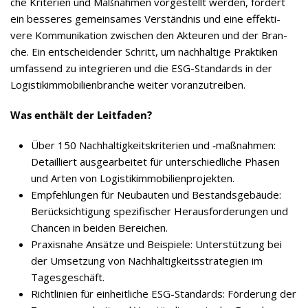
che Kri­te­rien und Maß­nah­men vor­ge­stellt wer­den, för­dert
ein bes­se­res gemein­sa­mes Ver­ständ­nis und eine effek­ti­
vere Kom­mu­ni­ka­tion zwi­schen den Akteu­ren und der Bran­
che. Ein ent­schei­den­der Schritt, um nach­hal­tige Prak­ti­ken
umfas­send zu inte­grie­ren und die ESG-Stan­dards in der
Logis­tik­im­mo­bi­li­en­bran­che wei­ter voranzutreiben.
Was ent­hält der Leitfaden?
Über 150 Nach­hal­tig­keits­kri­te­rien und ‑maß­nah­men:
Detail­liert aus­ge­ar­bei­tet für unter­schied­li­che Pha­sen
und Arten von Logistikimmobilienprojekten.
Emp­feh­lun­gen für Neu­bau­ten und Bestands­ge­bäude:
Berück­sich­ti­gung spe­zi­fi­scher Her­aus­for­de­run­gen und
Chan­cen in bei­den Bereichen.
Pra­xis­nahe Ansätze und Bei­spiele: Unter­stüt­zung bei
der Umset­zung von Nach­hal­tig­keits­stra­te­gien im
Tagesgeschäft.
Richt­li­nien für ein­heit­li­che ESG-Stan­dards: För­de­rung der