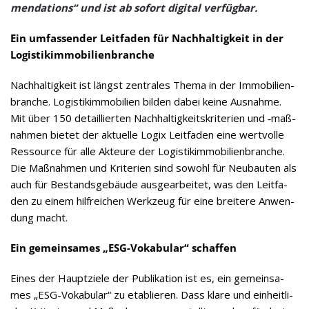
men­da­ti­ons“ und ist ab sofort digi­tal verfügbar.
Ein umfas­sen­der Leit­fa­den für Nach­hal­tig­keit in der
Logistikimmobilienbranche
Nach­hal­tig­keit ist längst zen­tra­les Thema in der Immo­bi­li­en­
bran­che. Logis­tik­im­mo­bi­lien bil­den dabei keine Aus­nahme.
Mit über 150 detail­lier­ten Nach­hal­tig­keits­kri­te­rien und ‑maß­
nah­men bie­tet der aktu­elle Logix Leit­fa­den eine wert­volle
Res­source für alle Akteure der Logis­tik­im­mo­bi­li­en­bran­che.
Die Maß­nah­men und Kri­te­rien sind sowohl für Neu­bau­ten als
auch für Bestands­ge­bäude aus­ge­ar­bei­tet, was den Leit­fa­
den zu einem hilf­rei­chen Werk­zeug für eine brei­tere Anwen­
dung macht.
Ein gemein­sa­mes „ESG-Voka­bu­lar“ schaffen
Eines der Haupt­ziele der Publi­ka­tion ist es, ein gemein­sa­
mes „ESG-Voka­bu­lar“ zu eta­blie­ren. Dass klare und ein­heit­li­