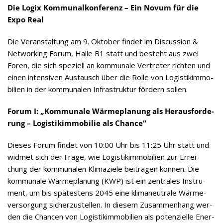
Die Logix Kom­mu­nal­kon­fe­renz – Ein Novum für die
Expo Real
Die Ver­an­stal­tung am 9. Okto­ber fin­det im Dis­cus­sion &
Net­wor­king Forum, Halle B1 statt und besteht aus zwei
Foren, die sich spe­zi­ell an kom­mu­nale Ver­tre­ter rich­ten und
einen inten­si­ven Aus­tausch über die Rolle von Logis­tik­im­mo­
bi­lien in der kom­mu­na­len Infra­struk­tur för­dern sollen.
Forum I: „Kom­mu­nale Wär­me­pla­nung als Her­aus­for­de­
rung – Logis­tik­im­mo­bi­lie als Chance“
Die­ses Forum fin­det von 10:00 Uhr bis 11:25 Uhr statt und
wid­met sich der Frage, wie Logis­tik­im­mo­bi­lien zur Errei­
chung der kom­mu­na­len Kli­ma­ziele bei­tra­gen kön­nen. Die
kom­mu­nale Wär­me­pla­nung (KWP) ist ein zen­tra­les Instru­
ment, um bis spä­tes­tens 2045 eine kli­ma­neu­trale Wär­me­
ver­sor­gung sicher­zu­stel­len. In die­sem Zusam­men­hang wer­
den die Chan­cen von Logis­tik­im­mo­bi­lien als poten­zi­elle Ener­