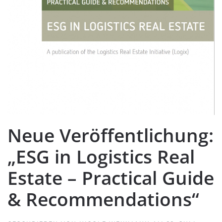
Neue Ver­öf­fent­li­chung:
„ESG in Logi­stics Real
Estate – Prac­ti­cal Guide
& Recommendations“