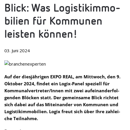
TIK­
Blick: Was Logis­tik­im­mo­
IM­
MO­
BI­
bi­lien für Kom­mu­nen
LIE
FÜ
KOM
leis­ten können!
MU­
NE
LEIS
TEN
KÖ
03. Juni 2024
Auf der dies­jäh­ri­gen EXPO REAL, am Mitt­woch, den 9.
Okto­ber 2024, fin­det ein Logix-Panel spe­zi­ell für
Kommunalvertreter/Innen mit zwei auf­ein­an­der­fol­
gen­den Blö­cken statt. Der gemein­same Blick rich­tet
sich dabei auf das Mit­ein­an­der von Kom­mu­nen und
Logis­tik­im­mo­bi­lien. Logix freut sich über Ihre zahl­ei­
che Teilnahme.