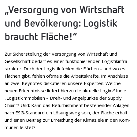
„Ver­sor­gung von Wirt­schaft
und Bevöl­ke­rung: Logis­tik
braucht Fläche!“
Zur Sicher­stel­lung der Ver­sor­gung von Wirt­schaft und
Gesell­schaft bedarf es einer funk­tio­nie­ren­den Logis­tik­in­fra­
struk­tur. Doch der Logis­tik feh­len die Flä­chen – und wo es
Flä­chen gibt, feh­len oft­mals die Arbeits­kräfte. Im Anschluss
an zwei Key­notes dis­ku­tie­ren unsere Exper­ten: Wel­che
neuen Erkennt­nisse lie­fert hierzu die aktu­elle Logix-Stu­die
„Logis­tik­im­mo­bi­lien – Dreh- und Angel­punkte der Sup­ply
Chain“? Und: Kann das Refur­bish­ment bestehen­der Anla­gen
nach ESG-Stan­dard ein Lösungs­weg sein, der Flä­che erhält
und einen Bei­trag zur Errei­chung der Kli­ma­ziele in den Kom­
mu­nen leistet?