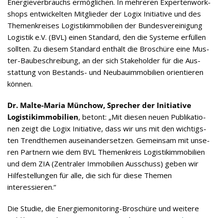
Ener­gie­ver­brauchs ermög­li­chen. In meh­re­ren Exper­ten­work­
shops ent­wi­ckel­ten Mit­glie­der der Logix Initia­tive und des
The­men­krei­ses Logis­tik­im­mo­bi­lien der Bun­des­ver­ei­ni­gung
Logis­tik e.V. (BVL) einen Stan­dard, den die Sys­teme erfül­len
soll­ten. Zu die­sem Stan­dard ent­hält die Bro­schüre eine Mus­
ter-Bau­be­schrei­bung, an der sich Stake­hol­der für die Aus­
stat­tung von Bestands- und Neu­bau­im­mo­bi­lien ori­en­tie­ren
können.
Dr. Malte-Maria Mün­chow, Spre­cher der Initia­tive
Logis­tik­im­mo­bi­lien
, betont: „Mit die­sen neuen Publi­ka­tio­
nen zeigt die Logix Initia­tive, dass wir uns mit den wich­tigs­
ten Trend­the­men aus­ein­an­der­set­zen. Gemein­sam mit unse­
ren Part­nern wie dem BVL The­men­kreis Logis­tik­im­mo­bi­lien
und dem ZIA (Zen­tra­ler Immo­bi­lien Aus­schuss) geben wir
Hil­fe­stel­lun­gen für alle, die sich für diese The­men
interessieren.“
Die Stu­die, die Ener­gie­mo­ni­to­ring-Bro­schüre und wei­tere