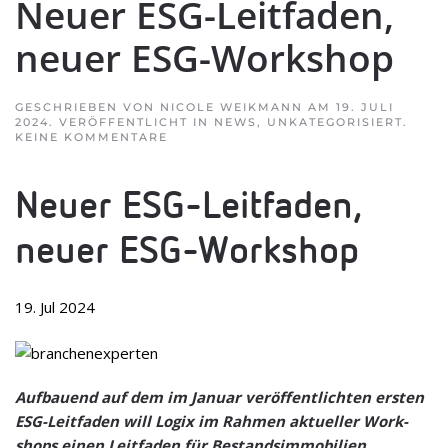
Neuer ESG-Leit­fa­den,
neuer ESG-Workshop
GESCHRIEBEN VON
NICOLE WEIKMANN
AM
19. JULI
2024
. VERÖFFENTLICHT IN
NEWS
,
UNKATEGORISIERT
.
ZU
KEINE KOMMENTARE
NEUER
ESG-
LEIT­
Neuer ESG-Leit­fa­den,
FA­
DEN,
NEUER
neuer ESG-Workshop
ESG-
WORKSHOP
19. Jul 2024
Auf­bau­end auf dem im Januar ver­öf­fent­lich­ten ers­ten
ESG-Leit­fa­den will Logix im Rah­men aktu­el­ler Work­
shops einen Leit­fa­den für Bestands­im­mo­bi­lien