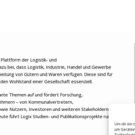
e Plattform der Logistik- und
azu bei, dass Logistik, Industrie, Handel und Gewerbe
beitung von Gütern und Waren verfügen. Diese sind für
den Wohlstand einer Gesellschaft essenziell.
vante Themen auf und fördert Forschung,
nehmern – von Kommunalvertretern,
owie Nutzern, Investoren und weiteren Stakeholdern.
ute führt Logix Studien- und Publikationsprojekte rund
Um dir ein 
um Gerätein
Technologie