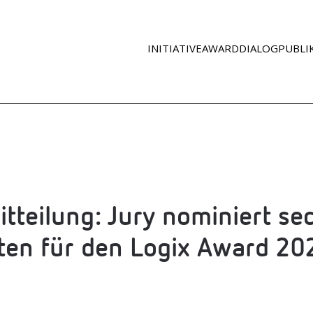
INITIATIVE
AWARD
DIA­LOG
PUBLI
it­tei­lung: Jury nomi­niert s
s­ten für den Logix Award 2