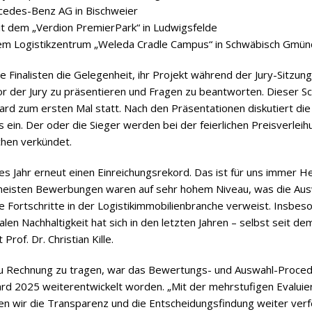
r­ce­des-Benz AG in Bischweier
 dem „Ver­dion Pre­mier­Park“ in Ludwigsfelde
 Logis­tik­zen­trum „Weleda Cradle Cam­pus“ in Schwä­bisch Gmün
 Fina­lis­ten die Gele­gen­heit, ihr Pro­jekt wäh­rend der Jury-Sit­zun
vor der Jury zu prä­sen­tie­ren und Fra­gen zu beant­wor­ten. Die­ser S
ard zum ers­ten Mal statt. Nach den Prä­sen­ta­tio­nen dis­ku­tiert die
 ein. Der oder die Sie­ger wer­den bei der fei­er­li­chen Preis­ver­lei
chen verkündet.
ses Jahr erneut einen Ein­rei­chungs­re­kord. Das ist für uns immer He
meis­ten Bewer­bun­gen waren auf sehr hohem Niveau, was die Aus
Fort­schritte in der Logis­tik­im­mo­bi­li­en­bran­che ver­weist. Ins­be­so
a­len Nach­hal­tig­keit hat sich in den letz­ten Jah­ren – selbst seit 
 Prof. Dr. Chris­tian Kille.
ech­nung zu tra­gen, war das Bewer­tungs- und Aus­wahl-Pro­ce­
 2025 wei­ter­ent­wi­ckelt wor­den. „Mit der mehr­stu­fi­gen Eva­lu­i
n wir die Trans­pa­renz und die Ent­schei­dungs­fin­dung wei­ter ver­fe