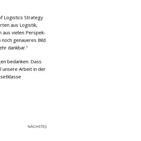
f Logi­stics Stra­tegy
­ten aus Logis­tik,
n aus vie­len Per­spek­
ein noch genaue­res Bild
sehr dankbar.“
n­gen bedan­ken. Dass
l unsere Arbeit in der
sset­klasse
NÄCHSTE