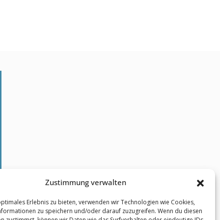
Kontakt
Zustimmung verwalten
Impressum
optimales Erlebnis zu bieten, verwenden wir Technologien wie Cookies,
formationen zu speichern und/oder darauf zuzugreifen. Wenn du diesen
Datenschutz
n zustimmst, können wir Daten wie das Surfverhalten oder eindeutige IDs