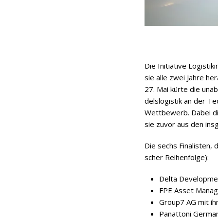
Die Initia­tive Logis­t
sie alle zwei Jahre her­
27. Mai kürte die unab­
dels­lo­gis­tik an der 
Wett­be­werb. Dabei dis­
sie zuvor aus den ins­
Die sechs Fina­lis­ten,
scher Reihenfolge):
Delta Deve­lo­p­me
FPE Asset Manage
Group7 AG mit ihr
Pan­at­toni Ger­man