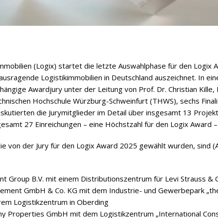
ik­im­mo­bi­lien (Logix) star­tet die letzte Aus­wahl­phase für den Log
aus­ra­gende Logis­tik­im­mo­bi­lien in Deutsch­land aus­zeich­net. In e
hän­gige Award­jury unter der Lei­tung von Prof. Dr. Chris­tian Kille,
Tech­ni­schen Hoch­schule Würz­burg-Schwein­furt (THWS), sechs Fina­li
ku­tier­ten die Jury­mit­glie­der im Detail über ins­ge­samt 13 Pro­jekt
ge­samt 27 Ein­rei­chun­gen – eine Höchst­zahl für den Logix Award –
 die von der Jury für den Logix Award 2025 gewählt wur­den, sind (Auf­
nt Group B.V. mit einem Dis­tri­bu­ti­ons­zen­trum für Levi Strauss &
­ment GmbH & Co. KG mit dem Indus­trie- und Gewer­be­park „the
em Logis­tik­zen­trum in Oberding
y Pro­per­ties GmbH mit dem Logis­tik­zen­trum „Inter­na­tio­nal Con­so­