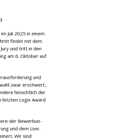
d
g im Juli 2025 in einem
chritt fin­det mit dem
 Jury und tritt in den
­hung am 6. Okto­ber auf
r­aus­for­de­rung und
­wahl zwar erschwert,
n­dere hin­sicht­lich der
dem letz­ten Logix Award
dere der Bewer­bun­
e­rung und dem Live-
i­nert. Wir sind