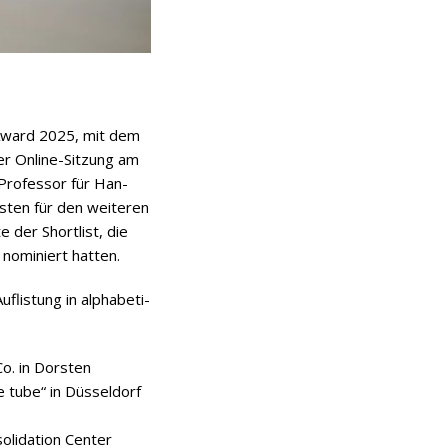
ix Award 2025, mit dem
iner Online-Sit­zung am
 Pro­fes­sor für Han­
s­ten für den wei­te­ren
e der Short­list, die
 nomi­niert hatten.
lis­tung in alpha­be­ti­
 Co. in Dorsten
 tube“ in Düsseldorf
li­da­tion Cen­ter