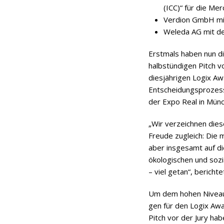
(ICC)“ für die Me
Ver­dion GmbH mit
Weleda AG mit dem
Erst­mals haben nun die
halb­stün­di­gen Pitch 
dies­jäh­ri­gen Logix Aw
Ent­schei­dungs­pro­zess
der Expo Real in Mün­
„Wir ver­zeich­nen die­
Freude zugleich: Die 
aber ins­ge­samt auf die 
öko­lo­gi­schen und sozi
– viel getan“, berich­tet
Um dem hohen Niveau R
gen für den Logix Award
Pitch vor der Jury habe