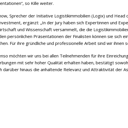
­ta­tio­nen“, so Kille weiter.
w, Spre­cher der Initia­tive Logis­tik­im­mo­bi­lien (Logix) und Head o
nvest­ment, ergänzt: „In der Jury haben sich Exper­tin­nen und Exper
schaft und Wis­sen­schaft ver­sam­melt, die die Logis­tik­im­mo­bi­lie
den per­sön­li­chen Prä­sen­ta­tio­nen der Fina­lis­ten kön­nen sie sich 
en. Für ihre gründ­li­che und pro­fes­sio­nelle Arbeit sind wir ihnen 
nso möch­ten wir uns bei allen Teil­neh­men­den für ihre Ein­rei­chu
­bun­gen mit sehr hoher Qua­li­tät erhal­ten haben, bestä­tigt sowoh
ch dar­über hin­aus die anhal­tende Rele­vanz und Attrak­ti­vi­tät der A