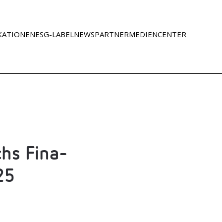
KATIONEN
ESG-LABEL
NEWS
PART­NER
MEDI­EN­CEN­TER
echs Fina­
025