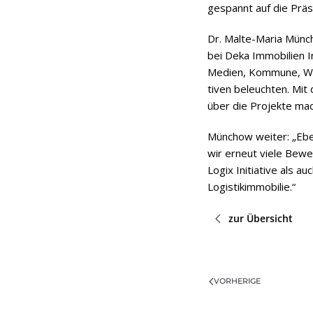
gespannt auf die Prä­sen
Dr. Malte-Maria Mün­cho
bei Deka Immo­bi­lien I
Medien, Kom­mune, Wirt­
ti­ven beleuch­ten. Mit 
über die Pro­jekte mach
Mün­chow wei­ter: „Ebe
wir erneut viele Bewer
Logix Initia­tive als au
Logistikimmobilie.“
zur Übersicht
VORHERIGE