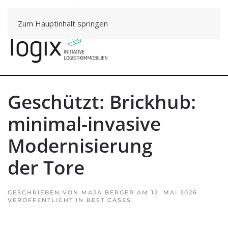
Zum Hauptinhalt springen
Geschützt: Brick­hub:
mini­mal-inva­sive
Moder­ni­sie­rung
der Tore
GESCHRIEBEN VON
MAJA BERGER
AM
12. MAI 2026
.
VERÖFFENTLICHT IN
BEST CASES
.