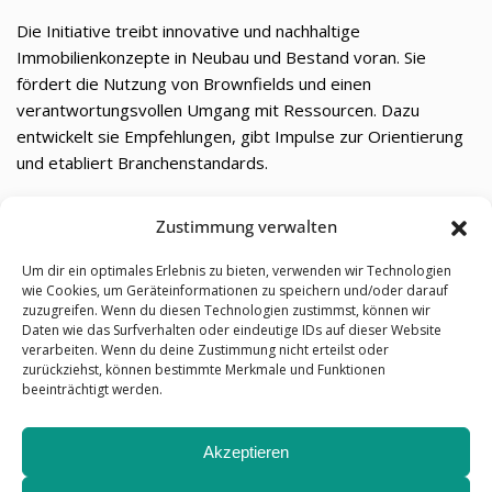
Die Initiative treibt innovative und nachhaltige
Immobilienkonzepte in Neubau und Bestand voran. Sie
fördert die Nutzung von Brownfields und einen
verantwortungsvollen Umgang mit Ressourcen. Dazu
entwickelt sie Empfehlungen, gibt Impulse zur Orientierung
und etabliert Branchenstandards.
Mit dem Logix Award würdigt die Initiative herausragende
Zustimmung verwalten
Projekte und Innovationen, die von einer unabhängigen Jury
im zweijährigen Turnus prämiert werden.
Um dir ein optimales Erlebnis zu bieten, verwenden wir Technologien
wie Cookies, um Geräteinformationen zu speichern und/oder darauf
zuzugreifen. Wenn du diesen Technologien zustimmst, können wir
Daten wie das Surfverhalten oder eindeutige IDs auf dieser Website
Kontakt
verarbeiten. Wenn du deine Zustimmung nicht erteilst oder
zurückziehst, können bestimmte Merkmale und Funktionen
Impressum
beeinträchtigt werden.
Datenschutz
Akzeptieren
Cookie-Richtlinien