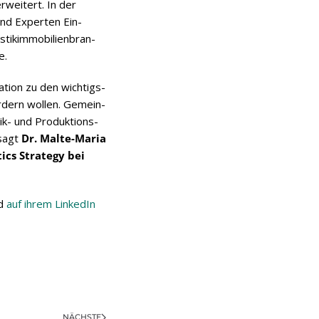
rwei­tert. In der
nd Exper­ten Ein­
ik­im­mo­bi­li­en­bran­
e.
­tion zu den wich­tigs­
r­dern wol­len. Gemein­
k- und Pro­duk­ti­ons­
 sagt
Dr. Malte-Maria
tics Stra­tegy bei
nd
auf ihrem Lin­ke­dIn
NÄCHSTE