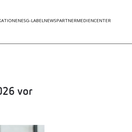
KATIONEN
ESG-LABEL
NEWS
PART­NER
MEDI­EN­CEN­TER
2026 vor