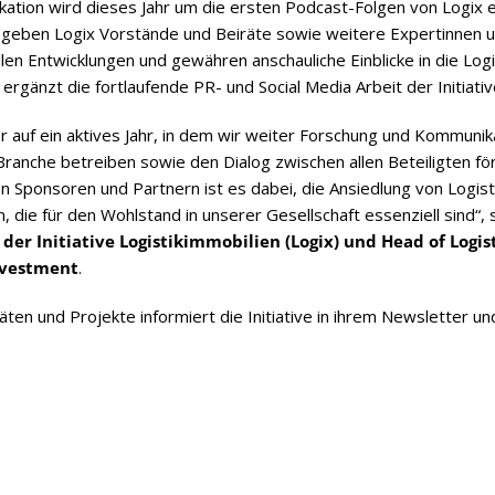
a­tion wird die­ses Jahr um die ers­ten Pod­cast-Fol­gen von Logix e
geben Logix Vor­stände und Bei­räte sowie wei­tere Exper­tin­nen u
len Ent­wick­lun­gen und gewäh­ren anschau­li­che Ein­bli­cke in die Logis­t
ergänzt die fort­lau­fende PR- und Social Media Arbeit der Initiativ
 auf ein akti­ves Jahr, in dem wir wei­ter For­schung und Kom­mu­ni­ka
an­che betrei­ben sowie den Dia­log zwi­schen allen Betei­lig­ten fö
n Spon­so­ren und Part­nern ist es dabei, die Ansied­lung von Logis­ti
len, die für den Wohl­stand in unse­rer Gesell­schaft essen­zi­ell sind“,
er Initia­tive Logis­tik­im­mo­bi­lien (Logix) und Head of Logi­s
nvest­ment
.
­tä­ten und Pro­jekte infor­miert die Initia­tive in ihrem News­let­ter u