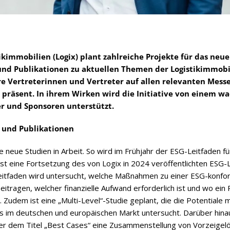
tik­im­mo­bi­lien (Logix) plant zahl­rei­che Pro­jekte für das neue 
d Publi­ka­tio­nen zu aktu­el­len The­men der Logis­tik­im­mo­bi­
e Ver­tre­te­rin­nen und Ver­tre­ter auf
allen rele­van­ten Mes­s
 prä­sent. In ihrem Wir­ken wird die Initia­tive von einem wa
ner und Spon­so­ren unterstützt.
en und Publikationen
neue Stu­dien in Arbeit. So wird im Früh­jahr der ESG-Leit­fa­den für
er ist eine Fort­set­zung des von Logix in 2024 ver­öf­fent­lich­ten ESG-
eit­fa­den wird unter­sucht, wel­che Maß­nah­men zu einer ESG-kon­f
ei­tra­gen, wel­cher finan­zi­elle Auf­wand erfor­der­lich ist und wo ein
st. Zudem ist eine „Multi-Level“-Studie geplant, die die Poten­tiale m
 im deut­schen und euro­päi­schen Markt unter­sucht. Dar­über hin­aus
er dem Titel „Best Cases“ eine Zusam­men­stel­lung von Vor­zei­ge­l