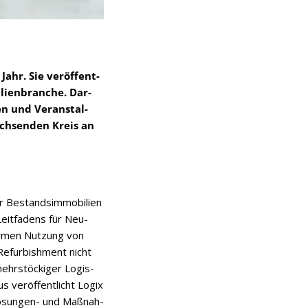
Jahr. Sie ver­öf­fent­
li­en­bran­che. Dar­
en und Ver­an­stal­
ch­sen­den Kreis an
 Bestands­im­mo­bi­lien
Leit­fa­dens für Neu­
or­men Nut­zung von
 Refur­bish­ment nicht
ehr­stö­cki­ger Logis­
 ver­öf­fent­licht Logix
ö­sun­gen- und Maß­nah­