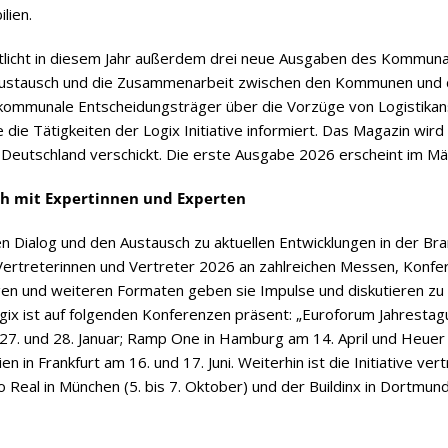
lien.
ent­licht in die­sem Jahr außer­dem drei neue Aus­ga­ben des Kom­mu­nal­m
 Aus­tausch und die Zusam­men­ar­beit zwi­schen den Kom­mu­nen und der
om­mu­nale Ent­schei­dungs­trä­ger über die Vor­züge von Logis­tik­an­s
 die Tätig­kei­ten der Logix Initia­tive infor­miert. Das Maga­zin w
 Deutsch­land ver­schickt. Die erste Aus­gabe 2026 erscheint im Mä
sch mit Exper­tin­nen und Experten
n Dia­log und den Aus­tausch zu aktu­el­len Ent­wick­lun­gen in der Bra
­tre­te­rin­nen und Ver­tre­ter 2026 an zahl­rei­chen Mes­sen, Kon­f
ä­gen und wei­te­ren For­ma­ten geben sie Impulse und dis­ku­tie­ren 
Logix ist auf fol­gen­den Kon­fe­ren­zen prä­sent: „Euro­fo­rum Jah­res­ta­
m 27. und 28. Januar; Ramp One in Ham­burg am 14. April und Heuer D
­lien in Frank­furt am 16. und 17. Juni. Wei­ter­hin ist die Initia­tive v
xpo Real in Mün­chen (5. bis 7. Okto­ber) und der Buil­dinx in Dort­mund