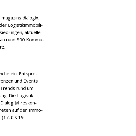
a­ga­zins dia­lo­gix.
 Logis­tik­im­mo­bi­li­
ied­lun­gen, aktu­elle
ird an rund 800 Kom­mu­
rz.
n­che ein. Ent­spre­
e­ren­zen und Events
zu Trends rund um
gung: Die Logis­tik-
ia­log Jah­res­kon­
er­tre­ten auf den Immo­
 (17. bis 19.