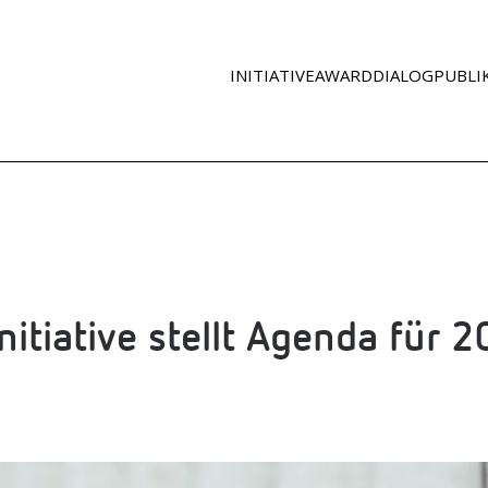
INITIATIVE
AWARD
DIA­LOG
PUBLI
nitia­tive stellt Agenda für 