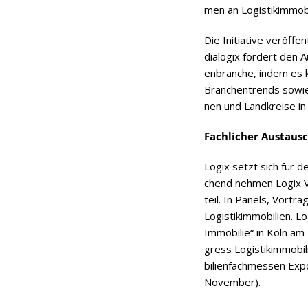
men an Logistikimmobi
Die Initia­tive ver­öf­f
dia­lo­gix för­dert den
en­bran­che, indem es k
Bran­chen­trends sowie
nen und Land­kreise in
Fach­li­cher Aus­tau
Logix setzt sich für de
chend neh­men Logix Ver
teil. In Panels, Vor­tr
Logis­tik­im­mo­bi­lien. 
Immo­bi­lie“ in Köln a
gress Logis­tik­im­mo­bi
bi­li­en­fach­mes­sen E
November).