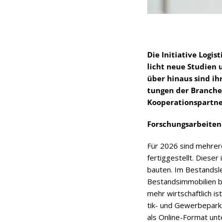
Die Initia­tive Logis­
licht neue Stu­dien un
über hin­aus sind ihr
tun­gen der Bran­che
Koope­ra­ti­ons­part­
For­schungs­ar­bei­t
Für 2026 sind meh­rere 
fer­tig­ge­stellt. Die­s
bau­ten. Im Bestands­l
Bestands­im­mo­bi­lien b
mehr wirt­schaft­lich i
tik- und Gewer­be­parks
als Online-For­mat unt