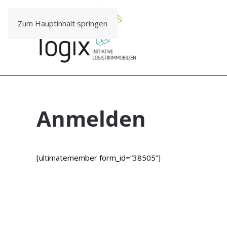
Zum Hauptinhalt springen
Anmel­den
[ulti­ma­te­mem­ber form_id=“38505”]