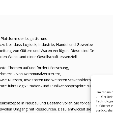
e Plattform der Logistik- und
azu bei, dass Logistik, Industrie, Handel und Gewerbe
beitung von Gütern und Waren verfügen. Diese sind für
den Wohlstand einer Gesellschaft essenziell.
vante Themen auf und fördert Forschung,
nehmern – von Kommunalvertretern,
owie Nutzern, Investoren und weiteren Stakeholdern.
ute führt Logix Studien- und Publikationsprojekte rund
Um dir ein 
um Gerätein
Technologie
ilienkonzepte in Neubau und Bestand voran. Sie fördert
auf dieser 
svollen Umgang mit Ressourcen. Dazu entwickelt sie
zurückziehs