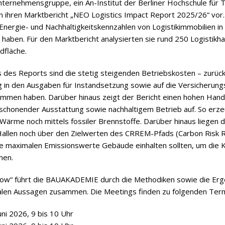
neh­mens­gruppe, ein An-Insti­tut der Ber­li­ner Hoch­schule für Te
en ihren Markt­be­richt „NEO Logi­stics Impact Report 2025/26“ vor. 
ner­gie- und Nach­hal­tig­keits­kenn­zah­len von Logis­tik­im­mo­bi­lien i
aben. Für den Markt­be­richt ana­ly­sier­ten sie rund 250 Logis­tik­hal
dfläche.
is des Reports sind die ste­tig stei­gen­den Betriebs­kos­ten – zurück­
in den Aus­ga­ben für Instand­set­zung sowie auf die Ver­si­che­rungs
nom­men haben. Dar­über hin­aus zeigt der Bericht einen hohen Hand­lu
­scho­nen­der Aus­stat­tung sowie nach­hal­ti­gem Betrieb auf. So er
e Wärme noch mit­tels fos­si­ler Brenn­stoffe. Dar­über hin­aus lie­gen di
Hal­len noch über den Ziel­wer­ten des CRREM-Pfads (Car­bon Risk R
 maxi­ma­len Emis­si­ons­werte Gebäude ein­hal­ten soll­ten, um die Kl
hen.
­show“ führt die BAUAKADEMIE durch die Metho­di­ken sowie die Er
­len Aus­sa­gen zusam­men. Die Mee­tings fin­den zu fol­gen­den Ter­m
Juni 2026, 9 bis 10 Uhr