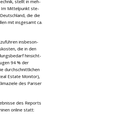
ch­nik, stellt in meh­
Im Mit­tel­punkt ste­
n Deutsch­land, die die
­len mit ins­ge­samt ca.
zu­füh­ren ins­be­son­
­kos­ten, die in den
ngs­be­darf hin­sicht­
zeu­gen 94 % der
e durch­schnitt­li­chen
eal Estate Moni­tor),
i­ma­ziele des Pari­ser
geb­nisse des Reports
i­nen online statt: