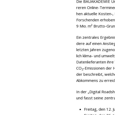
Die BAUAKADEMIE Unter­
re­ren Online-Ter­mi­n
hen aktu­elle Kosten‑, E
For­schen­den erho­ben h
9 Mio. m² Brutto-Grun
Ein zen­tra­les Ergeb­n
dere auf einen Anstieg 
letz­ten Jah­ren zuge­
lich klima- und umwelt
Daten­lie­fe­ran­ten ihr
CO
-Emis­sio­nen der 
2
der beschreibt, wel­che
Abkom­mens zu erreic
In der „Digi­tal Road
und fasst seine zen­tra
Frei­tag, den 12. 