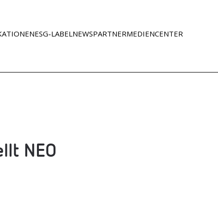
KATIONEN
ESG-LABEL
NEWS
PART­NER
MEDI­EN­CEN­TER
ellt NEO