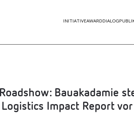
INITIATIVE
AWARD
DIA­LOG
PUBLI
l Road­show: Bau­aka­da­mie st
Logi­stics Impact Report vor